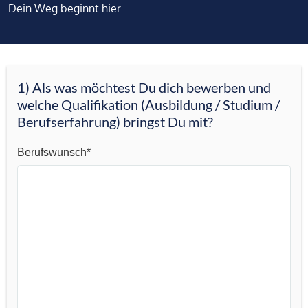
Dein Weg beginnt hier
W
1) Als was möchtest Du dich bewerben und
i
welche Qualifikation (Ausbildung / Studium /
c
Berufserfahrung) bringst Du mit?
h
t
Berufswunsch*
i
g
:
D
i
e
s
e
s
F