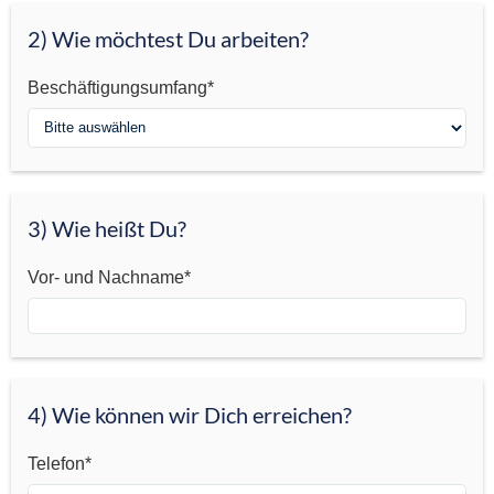
B
i
2) Wie möchtest Du arbeiten?
t
t
Beschäftigungsumfang*
e
n
i
c
h
3) Wie heißt Du?
t
s
Vor- und Nachname*
e
i
n
g
e
4) Wie können wir Dich erreichen?
b
e
Telefon*
n