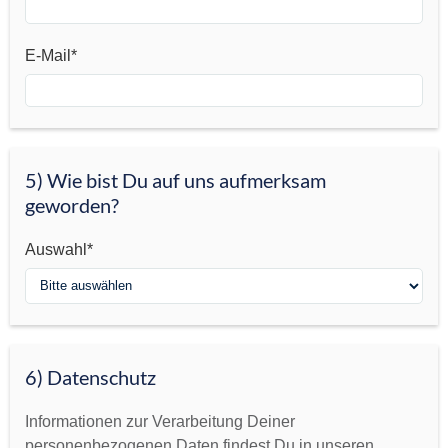
.
E
E-Mail*
s
d
i
e
n
5) Wie bist Du auf uns aufmerksam
t
a
geworden?
l
s
Auswahl*
S
c
h
u
t
6) Datenschutz
z
g
Informationen zur Verarbeitung Deiner
e
personenbezogenen Daten findest Du in unseren