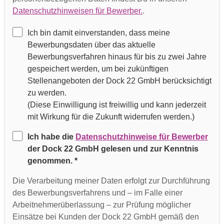
g
Datenschutzhinweisen für Bewerber.
.
e
n
Ich bin damit einverstanden, dass meine
a
Bewerbungsdaten über das aktuelle
u
Bewerbungsverfahren hinaus für bis zu zwei Jahre
t
gespeichert werden, um bei zukünftigen
o
Stellenangeboten der Dock 22 GmbH berücksichtigt
m
zu werden.
a
(Diese Einwilligung ist freiwillig und kann jederzeit
t
mit Wirkung für die Zukunft widerrufen werden.)
i
Ich habe die
Datenschutzhinweise für Bewerber
s
der Dock 22 GmbH gelesen und zur Kenntnis
c
genommen. *
h
e
Die Verarbeitung meiner Daten erfolgt zur Durchführung
s
des Bewerbungsverfahrens und – im Falle einer
A
Arbeitnehmerüberlassung – zur Prüfung möglicher
u
Einsätze bei Kunden der Dock 22 GmbH gemäß den